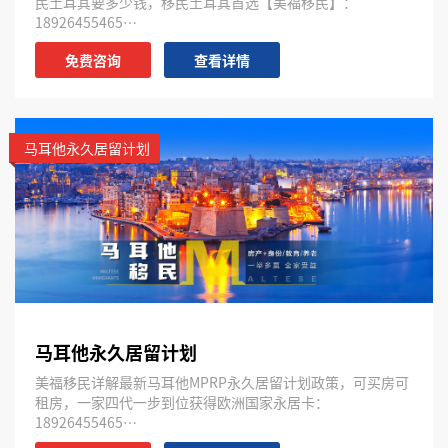
民土耳其要多少钱，移民土耳其首选【美福移民】：
18926455465…
免费咨询
查看详情
马耳他永久居留计划
马耳他永久居留计划
美福移民详解最新马耳他MPRP永久居留计划政策，可买房可
租房，一家四代一步到位获得欧洲国家永居卡：
18926455465…